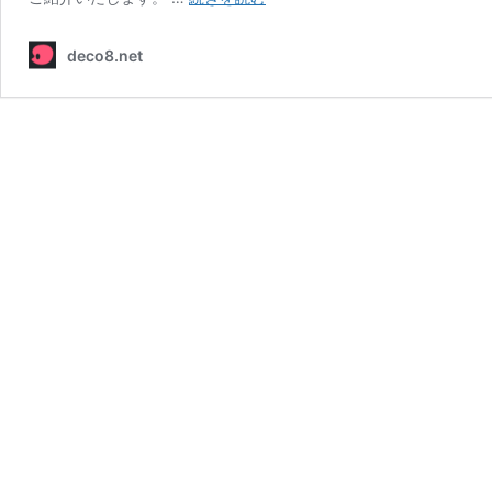
8
を
deco8.net
8.1
に
ア
ッ
プ
デ
ー
ト
す
る
方
法