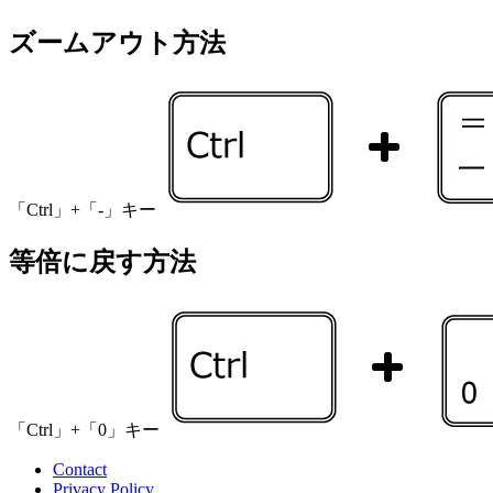
ズームアウト方法
「Ctrl」+「-」キー
等倍に戻す方法
「Ctrl」+「0」キー
Contact
Privacy Policy