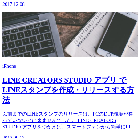
2017.12.08
iPhone
LINE CREATORS STUDIO アプリ で
LINEスタンプを作成・リリースする方
法
以前までのLINEスタンプのリリースは、PCのDTP環境が整
っていないと出来ませんでした。 LINE CREATORS
STUDIO アプリをつかえば、スマートフォンから簡単にLI…
2017.09.13