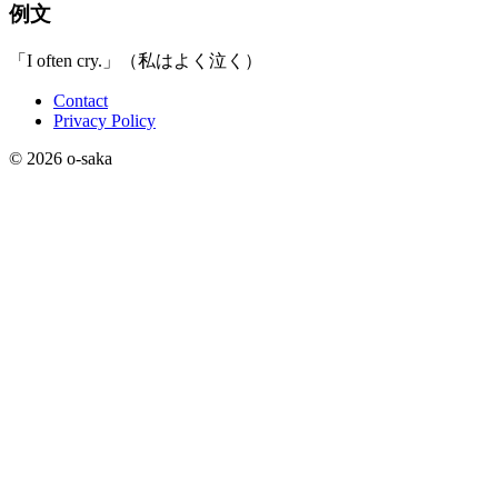
例文
「I often cry.」（私はよく泣く）
Contact
Privacy Policy
© 2026 o-saka