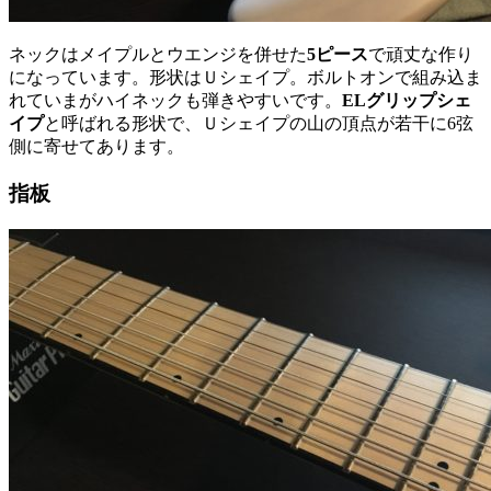
ネックはメイプルとウエンジを併せた
5ピース
で頑丈な作り
になっています。形状はＵシェイプ。ボルトオンで組み込ま
れていまがハイネックも弾きやすいです。
ELグリップシェ
イプ
と呼ばれる形状で、Ｕシェイプの山の頂点が若干に6弦
側に寄せてあります。
指板