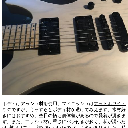
ボディは
アッシュ材
を使用。フィニッシュは
マットホワイト
なのですが、うっすらとボディ材が透けてみえます。木材好
きにはおすすめ。
杢目
の柄も個体差があるので愛着が湧きま
す。また、アッシュ材は重さにバラ付きが多く、私が調べた
6店舗だけでも、
約3.6kg～4.3kg
のバラつきがありました。私