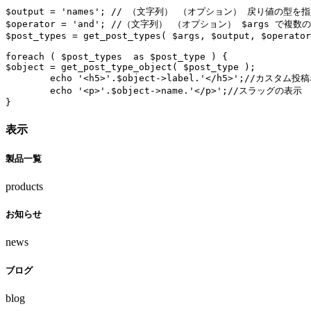
$output = 'names'; 
// （文字列） （オプション） 戻り値の型を指定
$operator = 'and'; 
//（文字列） （オプション） $args で複数
$post_types = get_post_types( $args, $output, $operator
foreach ( $post_types  as $post_type ) {

$object = get_post_type_object( $post_type );

	echo '<h5>'.$object->label.'</h5>';
//カスタム投
	echo '<p>'.$object->name.'</p>';
//スラッグの表示
}
表示
製品一覧
products
お知らせ
news
ブログ
blog