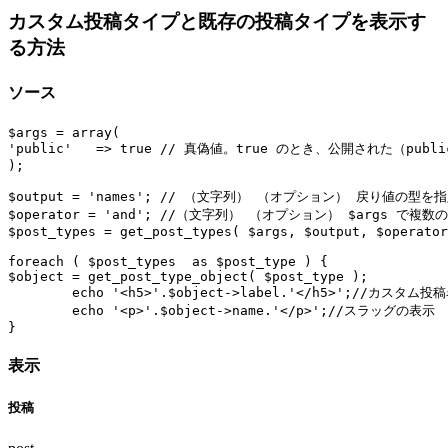
カスタム投稿タイプと既存の投稿タイプを表示す
る方法
ソース
$args = array(

'public'   => true 
// 真偽値。true のとき、公開された（pub
);

$output = 'names'; 
// （文字列） （オプション） 戻り値の型を指定
$operator = 'and'; 
//（文字列） （オプション） $args で複数
$post_types = get_post_types( $args, $output, $operator
foreach ( $post_types  as $post_type ) {

$object = get_post_type_object( $post_type );

	echo '<h5>'.$object->label.'</h5>';
//カスタム投
	echo '<p>'.$object->name.'</p>';
//スラッグの表示
}
表示
投稿