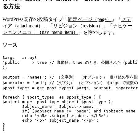
る方法
WordPress既存の投稿タイプ「
固定ページ（page）
」「
メデ
ィア（attachment）
」「
リビジョン（revision）
」「
ナビゲー
ションメニュー（nav_menu_item）
」を除外します。
ソース
$args = array(

'public'   => true 
// 真偽値。true のとき、公開された（pub
);

$output = 'names'; 
// （文字列） （オプション） 戻り値の型を指定
$operator = 'and'; 
//（文字列） （オプション） $args で複数
$post_types = get_post_types( $args, $output, $operator
foreach ( $post_types  as $post_type ) {

$object = get_post_type_object( $post_type );

	$object_name = $object->name;

	if( ($object_name != 'page') and ($object_name != 'attachment') and ($object_name != 'revision') and ($object_name != 'nav_menu_item')){

	echo '<h5>'.$object->label.'</h5>';

	echo '<p>'.$object_name.'</p>';

}

}