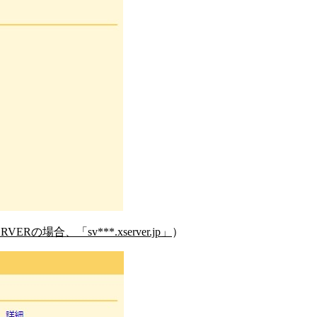
RVERの場合、「sv***.xserver.jp」
）