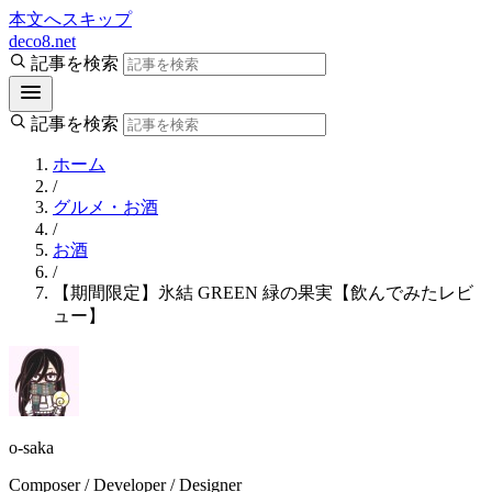
本文へスキップ
deco8.net
記事を検索
記事を検索
ホーム
/
グルメ・お酒
/
お酒
/
【期間限定】氷結 GREEN 緑の果実【飲んでみたレビ
ュー】
o-saka
Composer / Developer / Designer