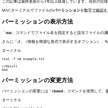
この記事は最終更新から1年以上経過しています。現在の仕
MACターミナルでファイルの
パーミッション
を
数字で確認す
パーミッションの表示方法
「
stat
」コマンドでファイル名を指定すると該当ファイルの属
さらに「
-f
」（情報を簡潔な形式で表示するオプション）、
%
ターミナル
stat -f %A example.txt

//Result
644
パーミッションの変更方法
パーミッションの変更には「
chmod
」コマンドを使用して、
ターミナル