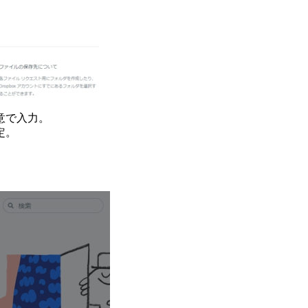
意で入力。
定。