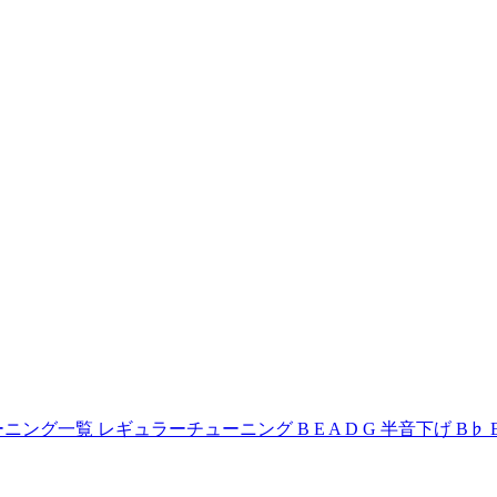
 レギュラーチューニング B E A D G 半音下げ B♭ E♭ A♭