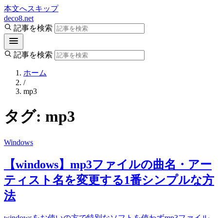
本文へスキップ
deco8.net
記事を検索
記事を検索
ホーム
/
mp3
タグ:
mp3
Windows
【windows】mp3ファイルの曲名・アー
ティスト名を変更する1番シンプルな方
法
windowsをお使いの方で特別なソフトを使わずmp3ファイル