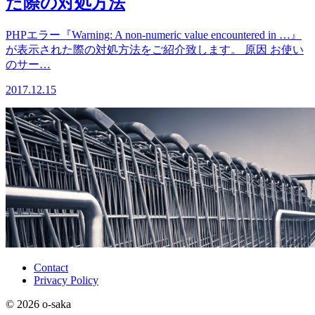
た際の対処方法
PHPエラー『Warning: A non-numeric value encountered in …』
が表示された際の対処方法をご紹介致します。 原因 お使い
のサー…
2017.12.15
Contact
Privacy Policy
© 2026 o-saka