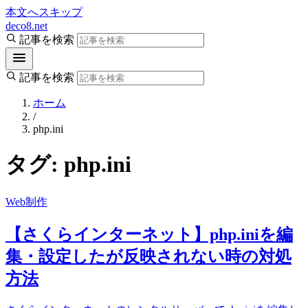
本文へスキップ
deco8.net
記事を検索
記事を検索
ホーム
/
php.ini
タグ:
php.ini
Web制作
【さくらインターネット】php.iniを編
集・設定したが反映されない時の対処
方法