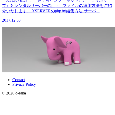
『XSERVER』、『さくらインターネット』、『ロリポッ
プ』各レンタルサーバーのphp.iniファイルの編集方法をご紹
介いたします。 XSERVERのphp.ini編集方法 サーバ…
2017.12.30
Contact
Privacy Policy
© 2026 o-saka