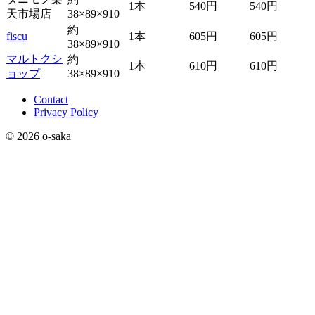
1本
540円
540円
天市場店
38×89×910
約
fiscu
1本
605円
605円
38×89×910
マルトクシ
約
1本
610円
610円
ョップ
38×89×910
Contact
Privacy Policy
© 2026 o-saka