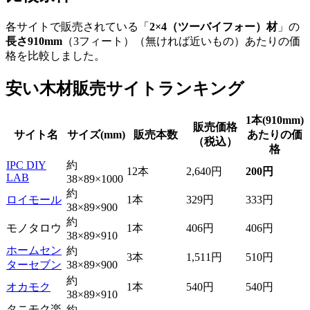
各サイトで販売されている「
2×4（ツーバイフォー）材
」の
長さ910mm
（3フィート）（無ければ近いもの）あたりの価
格を比較しました。
安い木材販売サイトランキング
1本(910mm)
販売価格
サイト名
サイズ(mm)
販売本数
あたりの価
（税込）
格
IPC DIY
約
12本
2,640円
200円
LAB
38×89×1000
約
ロイモール
1本
329円
333円
38×89×900
約
モノタロウ
1本
406円
406円
38×89×910
ホームセン
約
3本
1,511円
510円
ターセブン
38×89×900
約
オカモク
1本
540円
540円
38×89×910
タニモク楽
約