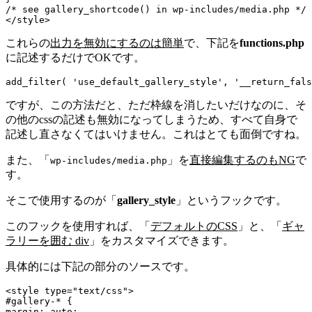
/* see gallery_shortcode() in wp-includes/media.php */

</style>
これらの
出力を無効にするのは簡単
で、下記を
functions.php
に記述するだけでOKです。
add_filter
(
'use_default_gallery_style'
,
'__return_fals
ですが、この方法だと、ただ枠線を消したいだけなのに、そ
の他のcssの記述も無効になってしまうため、すべて自身で
記述し直さなくてはいけません。これはとても面倒ですね。
また、「
」を
直接編集するのもNG
で
wp-includes/media.php
す。
そこで使用するのが「
gallery_style
」というフックです。
このフックを使用すれば、「
デフォルトのCSS
」と、「
ギャ
ラリーを囲む div
」をカスタマイズできます。
具体的には下記の部分のソースです。
<style type="text/css">

#gallery-* {

margin: auto;
