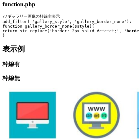
function.php
//ギャラリー画像の枠線非表示
add_filter( 'gallery_style', 'gallery_border_none');

function gallery_border_none($style){ 

return str_replace('border: 2px solid #cfcfcf;', '
borde
}
表示例
枠線有
枠線無