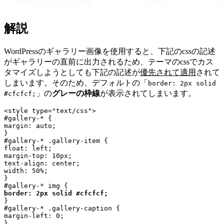
解説
WordPressのギャラリー画像を使用すると、下記のcssの記述
がギャラリーの直前に出力されるため、テーマのcssでカス
タマイズしようとしても下記の記述が
優先されて適用
されて
しまいます。そのため、デフォルトの「
border: 2px solid
」の
グレーの枠線
が表示されてしまいます。
#cfcfcf;
<style type="text/css">

#gallery-* {

margin: auto;

}

#gallery-* .gallery-item {

float: left;

margin-top: 10px;

text-align: center;

width: 50%;

}

border: 2px solid #cfcfcf;
}

#gallery-* .gallery-caption {

margin-left: 0;

}
