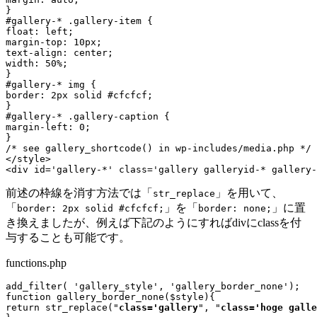
}

#gallery-* .gallery-item {

float: left;

margin-top: 10px;

text-align: center;

width: 50%;

}

#gallery-* img {

border: 2px solid #cfcfcf;

}

#gallery-* .gallery-caption {

margin-left: 0;

}

/* see gallery_shortcode() in wp-includes/media.php */

</style>

<div id='gallery-*' class='gallery galleryid-* gallery-
前述の枠線を消す方法では「
」を用いて、
str_replace
「
」を「
」に置
border: 2px solid #cfcfcf;
border: none;
き換えましたが、例えば下記のようにすればdivにclassを付
与することも可能です。
functions.php
add_filter( 'gallery_style', 'gallery_border_none');

function gallery_border_none($style){ 

return str_replace("
class='gallery
", "
class='hoge galle