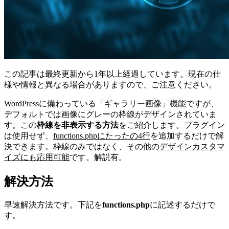
この記事は最終更新から1年以上経過しています。現在の仕
様や情報と異なる場合がありますので、ご注意ください。
WordPressに備わっている「ギャラリー画像」機能ですが、
デフォルトでは画像にグレーの枠線がデザインされていま
す。この
枠線を非表示する方法
をご紹介します。プラグイン
は使用せず、
functions.phpにたったの4行
を追加するだけで解
決できます。枠線のみではなく、その他の
デザインカスタマ
イズにも応用可能
です。解説有。
解決方法
早速解決方法です。下記を
functions.php
に記述するだけで
す。