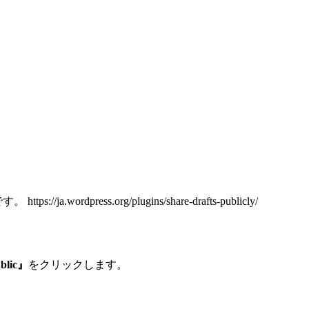
ordpress.org/plugins/share-drafts-publicly/
blic』
をクリックします。