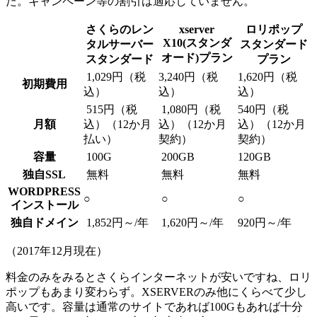
た。キャンペーン等の割引は適応していません。
さくらのレン
xserver
ロリポップ
X10(スタンダ
タルサーバー
スタンダード
オード)プラン
スタンダード
プラン
1,029円（税
3,240円（税
1,620円（税
初期費用
込）
込）
込）
515円（税
1,080円（税
540円（税
月額
込）（12か月
込）（12か月
込）（12か月
払い）
契約）
契約）
容量
100G
200GB
120GB
独自SSL
無料
無料
無料
WORDPRESS
○
○
○
インストール
独自ドメイン
1,852円～/年
1,620円～/年
920円～/年
（2017年12月現在）
料金のみをみるとさくらインターネットが安いですね、ロリ
ポップもあまり変わらず。XSERVERのみ他にくらべて少し
高いです。容量は通常のサイトであれば100Gもあれば十分