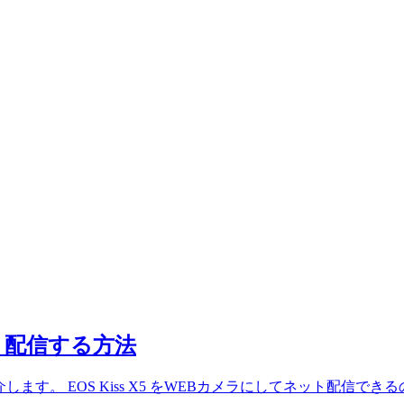
ット配信する方法
紹介します。 EOS Kiss X5 をWEBカメラにしてネット配信