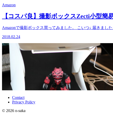
Amazon
【コスパ良】撮影ボックスZecti小型
Amazonで撮影ボックス買ってみました。 こいつ↓ 届きました
2018.02.24
Contact
Privacy Policy
© 2026 o-saka