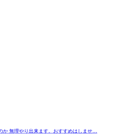
できるのか 無理やり出来ます。おすすめはしませ…