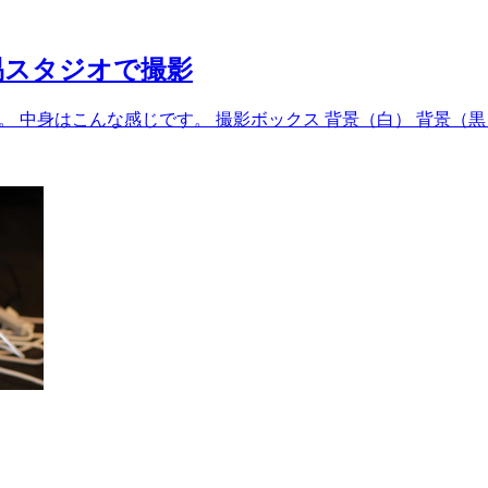
簡易スタジオで撮影
。 中身はこんな感じです。 撮影ボックス 背景（白） 背景（黒） 