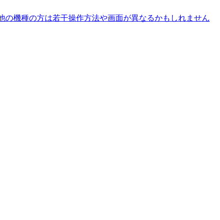
ので他の機種の方は若干操作方法や画面が異なるかもしれません