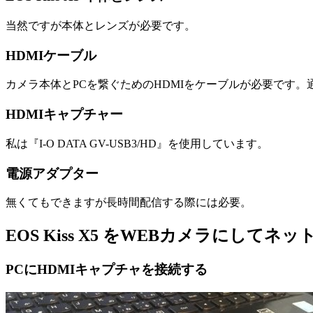
当然ですが本体とレンズが必要です。
HDMIケーブル
カメラ本体とPCを繋ぐためのHDMIをケーブルが必要です。
HDMIキャプチャー
私は『I-O DATA GV-USB3/HD』を使用しています。
電源アダプター
無くてもできますが長時間配信する際には必要。
EOS Kiss X5 をWEBカメラにしてネ
PCにHDMIキャプチャを接続する