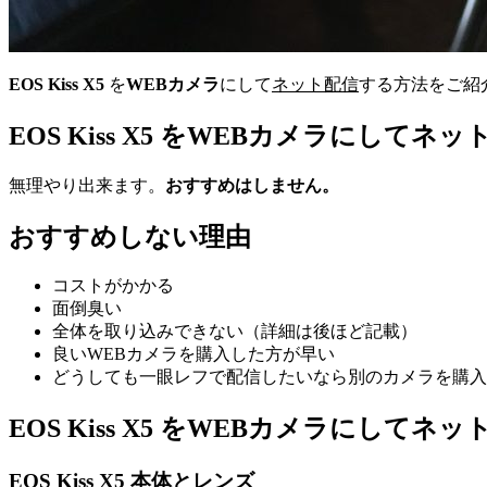
EOS Kiss X5
を
WEBカメラ
にして
ネット配信
する方法をご紹
EOS Kiss X5 をWEBカメラにして
無理やり出来ます。
おすすめはしません。
おすすめしない理由
コストがかかる
面倒臭い
全体を取り込みできない（詳細は後ほど記載）
良いWEBカメラを購入した方が早い
どうしても一眼レフで配信したいなら別のカメラを購入
EOS Kiss X5 をWEBカメラにして
EOS Kiss X5 本体とレンズ