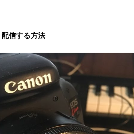
ット配信する方法