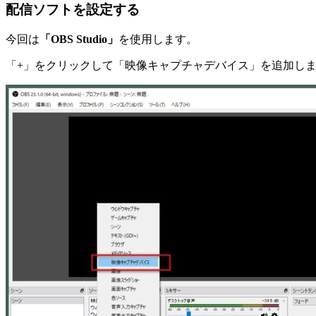
配信ソフトを設定する
今回は
「OBS Studio」
を使用します。
「+」をクリックして「映像キャプチャデバイス」を追加し