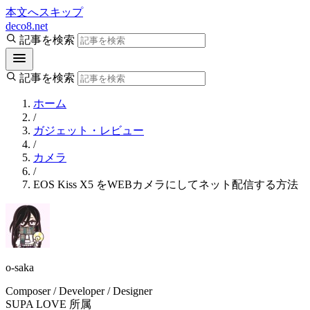
本文へスキップ
deco8.net
記事を検索
記事を検索
ホーム
/
ガジェット・レビュー
/
カメラ
/
EOS Kiss X5 をWEBカメラにしてネット配信する方法
o-saka
Composer / Developer / Designer
SUPA LOVE 所属