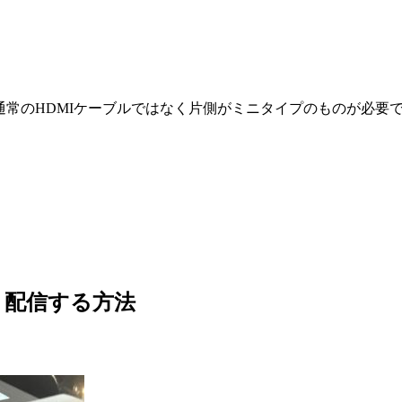
通常のHDMIケーブルではなく片側がミニタイプのものが必要で
ット配信する方法