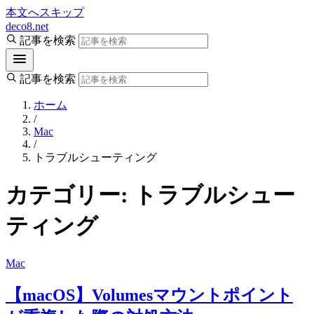
本文へスキップ
deco8.net
記事を検索
記事を検索
ホーム
/
Mac
/
トラブルシューティング
カテゴリー:
トラブルシュー
ティング
Mac
【macOS】Volumesマウントポイント