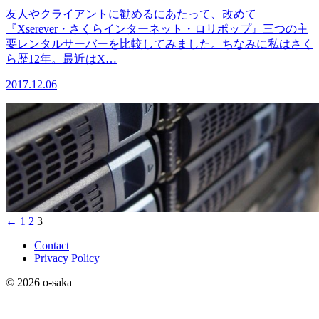
友人やクライアントに勧めるにあたって、改めて
『Xserever・さくらインターネット・ロリポップ』三つの主
要レンタルサーバーを比較してみました。ちなみに私はさく
ら歴12年。最近はX…
2017.12.06
←
1
2
3
Contact
Privacy Policy
© 2026 o-saka