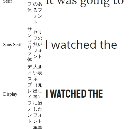
Serif
フ
のあ
体
るフ
ォン
ト
サ
セリ
ン
フの
セ
無い
Sans Serif
リ
フォ
フ
ント
体
デ
大き
ィ
い表
ス
示
プ
（見
レ
出し
Display
イ
等）
フ
に適
ォ
した
ン
フォ
ト
ント
手書