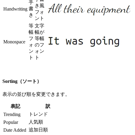
手
き風
書
Handwriting
フォ
き
ント
等
文字
幅
幅が
フ
等幅
Monospace
ォ
のフ
ン
ォン
ト
ト
Sorting（ソート）
表示の並び順を変更できます。
表記
訳
トレンド
Trending
人気順
Popular
追加日順
Date Added