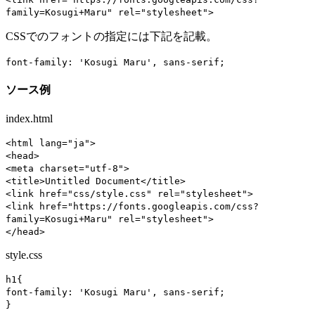
family=
Kosugi+Maru
" rel="stylesheet">
CSSでのフォントの指定には下記を記載。
font-family: 'Kosugi Maru', sans-serif;
ソース例
index.html
<html lang="ja">
<head>
<meta charset="utf-8">
<title>Untitled Document</title>
<link href="css/style.css" rel="stylesheet">
<link href="https://fonts.googleapis.com/css?
family=Kosugi+Maru" rel="stylesheet">
</head>
style.css
h1{
font-family: 'Kosugi Maru', sans-serif;
}