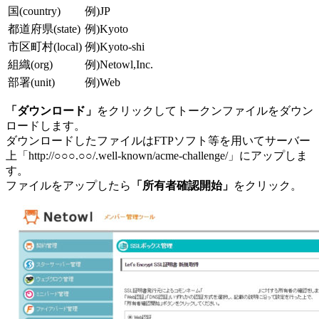
国(country)
例)JP
都道府県(state)
例)Kyoto
市区町村(local)
例)Kyoto-shi
組織(org)
例)Netowl,Inc.
部署(unit)
例)Web
「ダウンロード」
をクリックしてトークンファイルをダウン
ロードします。
ダウンロードしたファイルはFTPソフト等を用いてサーバー
上「http://○○○.○○/.well-known/acme-challenge/」にアップしま
す。
ファイルをアップしたら
「所有者確認開始」
をクリック。