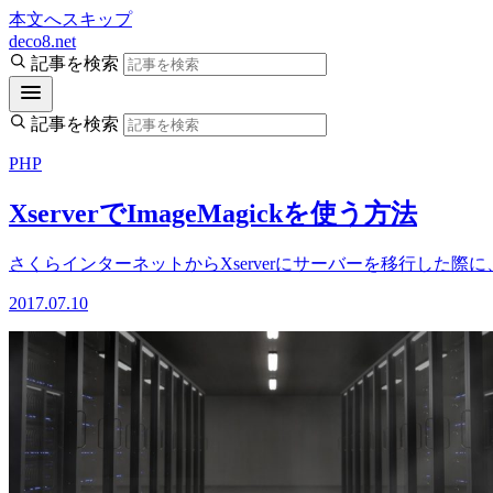
本文へスキップ
deco8.net
記事を検索
記事を検索
PHP
XserverでImageMagickを使う方法
さくらインターネットからXserverにサーバーを移行した際に、
2017.07.10