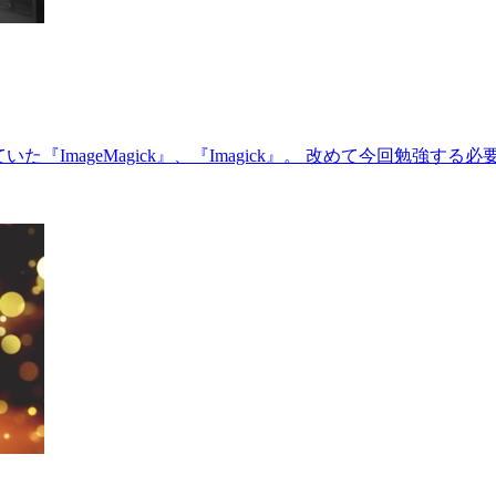
使っていた『ImageMagick』、『Imagick』。 改めて今回勉強