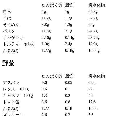
たんぱく質
脂質
炭水化物
白米
5g
1g
65.8g
そば
11.2g
1.7g
57.7g
そうめん
8.8g
1.3g
65g
パスタ
11.8g
2.1g
74.7g
じゃがいも
2.16g
0.14g
23.76g
トルティーヤ1枚
1.9g
2.4g
12.9g
たまねぎ
1.77g
0.18g
15.58g
野菜
たんぱく質
脂質
炭水化物
アスパラ
0.6
0.05
0.94
レタス 100ｇ
0.6
0.1
2.8
キャベツ 100ｇ
1.3
0.2
5.2
トマト缶
3.6
0.8
17.6
たまねぎ
1.77
0.18
15.58
ズッキーニ
2.6
0.2
5.6