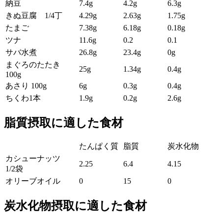
納豆
7.4g
4.2g
6.3g
きぬ豆腐 1/4丁
4.29g
2.63g
1.75g
たまご
7.38g
6.18g
0.18g
ツナ
11.6g
0.2
0.1
サバ水煮
26.8g
23.4g
0g
まぐろのたたき
25g
1.34g
0.4g
100g
あさり 100g
6g
0.3g
0.4g
ちくわ1本
1.9g
0.2g
2.6g
脂質摂取に適した食材
たんぱく質
脂質
炭水化物
カシューナッツ
2.25
6.4
4.15
1/2袋
オリーブオイル
0
15
0
炭水化物摂取に適した食材