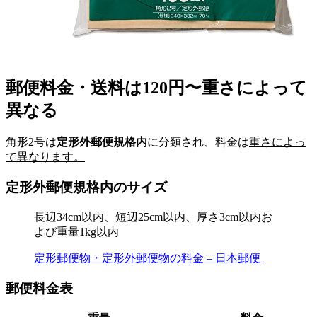
郵便料金・送料は120円〜重さによって
異なる
角形2号は
定形外郵便規格内
に分類され、料金は
重さによっ
て異なります。
定形外郵便規格内のサイズ
長辺34cm以内、短辺25cm以内、厚さ3cm以内お
よび重量1kg以内
定形郵便物・定形外郵便物の料金 – 日本郵便
郵便料金表