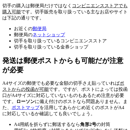
切手の購入は郵便局だけではなく
コンビニエンスストアでも
購入可能
です。切手販売を取り扱っている主なお店やサイト
は下記の通りです。
お近くの
郵便局
郵便局の
ネットショップ
切手を取り扱っているコンビニエンスストア
切手を取り扱っている金券ショップ
発送は郵便ポストからも可能だが注意
が必要
A4サイズの郵便でも必要な金額の切手さえ貼っていれば
ポ
ストからの投函が可能
です。ですが、ポストによっては投函
口がA4サイズに対応していないものもあるため注意が必要
です。
ローソン
に備え付けのポストなら問題ありません。ま
た、
ポストマップ
を活用してあらかじめ近くのポストがA4
に対応しているか確認しても良いでしょう。
A4用紙を折らずに郵送するなら
角形2号
の封筒