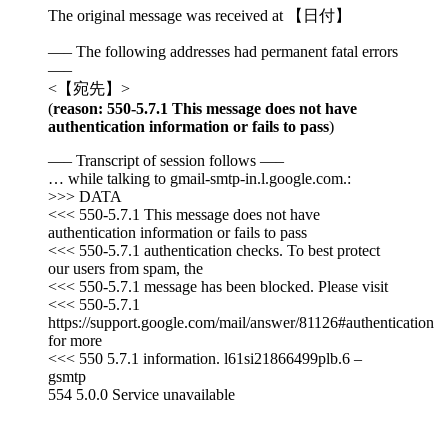
The original message was received at 【日付】
—– The following addresses had permanent fatal errors
—–
<【宛先】>
(
reason: 550-5.7.1 This message does not have
authentication information or fails to pass
)
—– Transcript of session follows —–
… while talking to gmail-smtp-in.l.google.com.:
>>> DATA
<<< 550-5.7.1 This message does not have
authentication information or fails to pass
<<< 550-5.7.1 authentication checks. To best protect
our users from spam, the
<<< 550-5.7.1 message has been blocked. Please visit
<<< 550-5.7.1
https://support.google.com/mail/answer/81126#authentication
for more
<<< 550 5.7.1 information. l61si21866499plb.6 –
gsmtp
554 5.0.0 Service unavailable