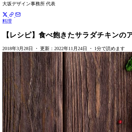
大坂デザイン事務所 代表
料理
【レシピ】食べ飽きたサラダチキンの
2018年3月28日
・
更新：
2022年11月24日
・
1分で読めます