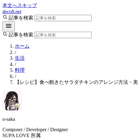
本文へスキップ
deco8.net
記事を検索
記事を検索
ホーム
/
生活
/
料理
/
【レシピ】食べ飽きたサラダチキンのアレンジ方法・美
o-saka
Composer / Developer / Designer
SUPA LOVE 所属