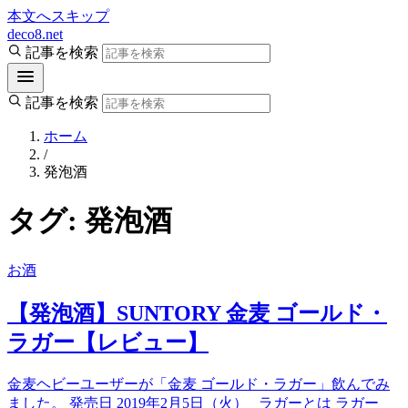
本文へスキップ
deco8.net
記事を検索
記事を検索
ホーム
/
発泡酒
タグ:
発泡酒
お酒
【発泡酒】SUNTORY 金麦 ゴールド・
ラガー【レビュー】
金麦ヘビーユーザーが「金麦 ゴールド・ラガー」飲んでみ
ました。 発売日 2019年2月5日（火） ラガーとは ラガー