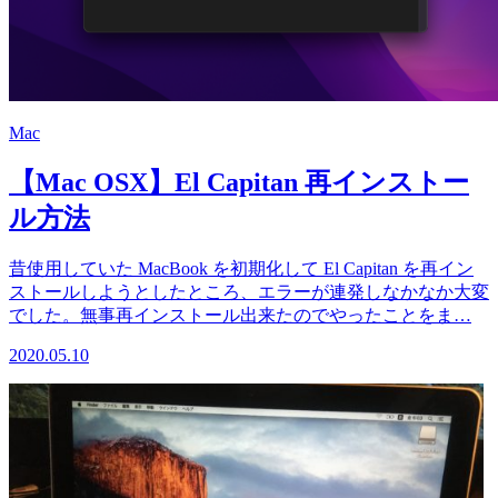
Mac
【Mac OSX】El Capitan 再インストー
ル方法
昔使用していた MacBook を初期化して El Capitan を再イン
ストールしようとしたところ、エラーが連発しなかなか大変
でした。無事再インストール出来たのでやったことをま…
2020.05.10