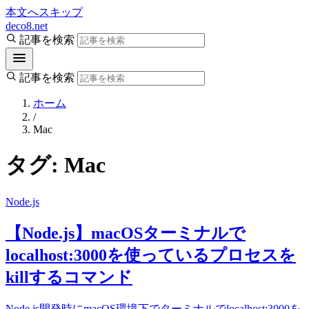
本文へスキップ
deco8.net
記事を検索
記事を検索
ホーム
/
Mac
タグ:
Mac
Node.js
【Node.js】macOSターミナルで
localhost:3000を使っているプロセスを
killするコマンド
Node.js開発時にmacOS環境下でターミナルでlocalhost:3000を