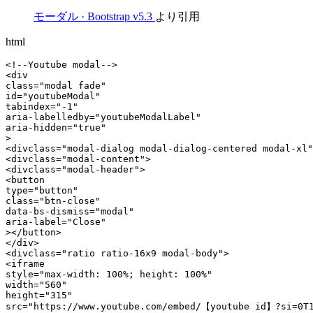
モーダル · Bootstrap v5.3
より引用
html
<!--Youtube modal-->
<div

class="modal fade"

id="youtubeModal"

tabindex="-1"

aria-labelledby="youtubeModalLabel"

aria-hidden="true"

>

<divclass="modal-dialog modal-dialog-centered modal-xl"
<divclass="modal-content">

<divclass="modal-header">

<button

type="button"

class="btn-close"

data-bs-dismiss="modal"

aria-label="Close"

></button>

</div>

<divclass="ratio ratio-16x9 modal-body">

<iframe

style="max-width: 100%; height: 100%"

width="560"

height="315"

src="https://www.youtube.com/embed/【youtube id】?si=0T1