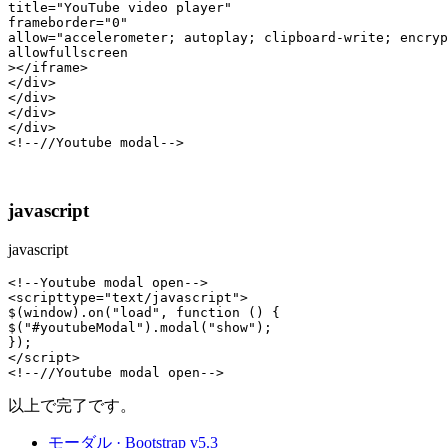
title="YouTube video player"

frameborder="0"

allow="accelerometer; autoplay; clipboard-write; encryp
allowfullscreen

></iframe>

</div>

</div>

</div>

<!--//Youtube modal-->
javascript
javascript
<!--Youtube modal open-->
<scripttype="text/javascript">

$(window).on("load", function () {

$("#youtubeModal").modal("show");

});

<!--//Youtube modal open-->
以上で完了です。
モーダル · Bootstrap v5.3