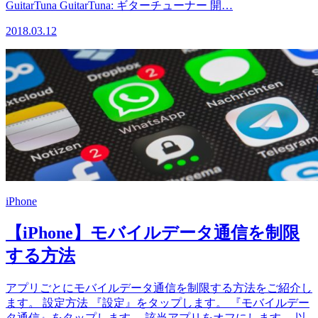
GuitarTuna GuitarTuna: ギターチューナー 開…
2018.03.12
iPhone
【iPhone】モバイルデータ通信を制限
する方法
アプリごとにモバイルデータ通信を制限する方法をご紹介し
ます。 設定方法 『設定』をタップします。 『モバイルデー
タ通信』をタップします。 該当アプリをオフにします。 以