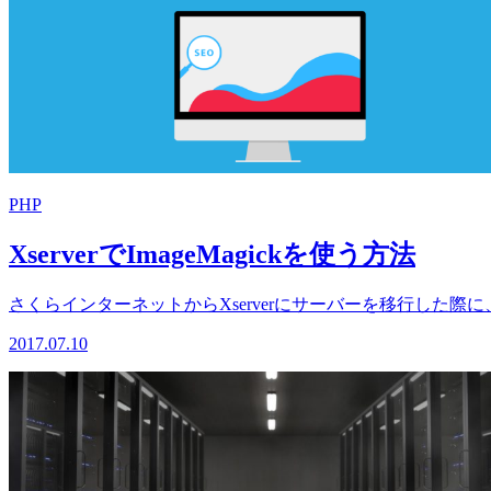
PHP
XserverでImageMagickを使う方法
さくらインターネットからXserverにサーバーを移行した際に、
2017.07.10