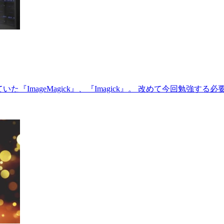
使っていた『ImageMagick』、『Imagick』。 改めて今回勉強