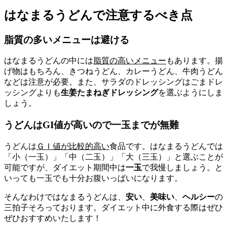
はなまるうどんで注意するべき点
脂質の多いメニューは避ける
はなまるうどんの中には
脂質の高いメニュー
もあります。揚
げ物はもちろん、きつねうどん、カレーうどん、牛肉うどん
などは注意が必要。また、サラダのドレッシングはごまドレ
ッシングよりも
生姜たまねぎドレッシング
を選ぶようにしま
しょう。
うどんはGI値が高いので一玉までが無難
うどんは
ＧＩ値が比較的高い
食品です。はなまるうどんでは
「小（一玉）」「中（二玉）」「大（三玉）」と選ぶことが
可能ですが、ダイエット期間中は
一玉
で我慢しましょう。と
いっても一玉でも十分お腹いっぱいになります。
そんなわけではなまるうどんは、
安い
、
美味い
、
ヘルシー
の
三拍子そろっております。ダイエット中に外食する際はぜひ
ぜひおすすめいたします！