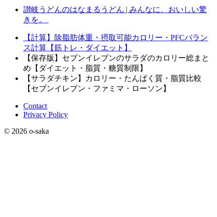
讃岐うどんのはなまるうどん | みんなに、おいしい驚
きを。
【計算】除脂肪体重・摂取可能カロリー・PFCバラン
ス計算【筋トレ・ダイエット】
【保存版】セブンイレブンのサラダのカロリー総まと
め【ダイエット・脂質・糖質制限】
【サラダチキン】カロリー・たんぱく質・脂質比較
【セブンイレブン・ファミマ・ローソン】
Contact
Privacy Policy
© 2026 o-saka