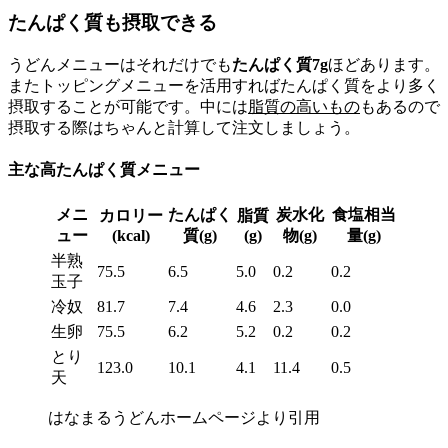
たんぱく質も摂取できる
うどんメニューはそれだけでも
たんぱく質7g
ほどあります。
またトッピングメニューを活用すればたんぱく質をより多く
摂取することが可能です。中には
脂質の高いもの
もあるので
摂取する際はちゃんと計算して注文しましょう。
主な高たんぱく質メニュー
メニ
たんぱく
炭水化
食塩相当
カロリー
脂質
ュー
(kcal)
質(g)
(g)
物(g)
量(g)
半熟
75.5
6.5
5.0
0.2
0.2
玉子
冷奴
81.7
7.4
4.6
2.3
0.0
生卵
75.5
6.2
5.2
0.2
0.2
とり
123.0
10.1
4.1
11.4
0.5
天
はなまるうどんホームページより引用