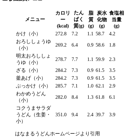
たん
カロリ
脂
炭水
食塩相
メニュー
ぱく
ー
質
化物
当量
(kcal)
質(g)
(g)
(g)
(g)
かけ（小）
272.8
7.2
1.1
58.7
4.2
おろししょうゆ
269.2
6.4
0.9
58.6
1.8
（小）
明太おろししょ
278.7
7.7
1.1
59.9
2.3
うゆ（小）
ざる（小）
284.2
7.3
0.9
61.5
3.5
釜あげ（小）
284.2
7.3
0.9
61.5
3.5
ぶっかけ（小）
285.7
7.1
1.0
62.1
2.9
わかめうどん
282.0
8.4
1.3
61.8
6.1
（小）
コクうまサラダ
うどん（生姜・
351.0
9.4
2.4
39.7
3.9
小）
はなまるうどんホームページより引用