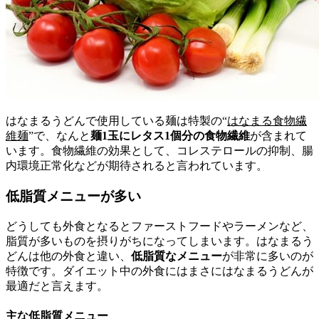
はなまるうどんで使用している麺は特製の“
はなまる食物繊
維麺
”で、なんと
麺1玉にレタス1個分の食物繊維
が含まれて
います。食物繊維の効果として、コレステロールの抑制、腸
内環境正常化などが期待されると言われています。
低脂質メニューが多い
どうしても外食となるとファーストフードやラーメンなど、
脂質が多いものを摂りがちになってしまいます。はなまるう
どんは他の外食と違い、
低脂質なメニュー
が非常に多いのが
特徴です。ダイエット中の外食にはまさにはなまるうどんが
最適だと言えます。
主な低脂質メニュー