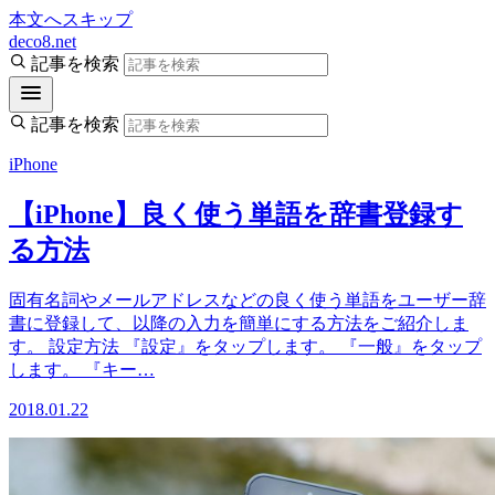
本文へスキップ
deco8.net
記事を検索
記事を検索
iPhone
【iPhone】良く使う単語を辞書登録す
る方法
固有名詞やメールアドレスなどの良く使う単語をユーザー辞
書に登録して、以降の入力を簡単にする方法をご紹介しま
す。 設定方法 『設定』をタップします。 『一般』をタップ
します。 『キー…
2018.01.22