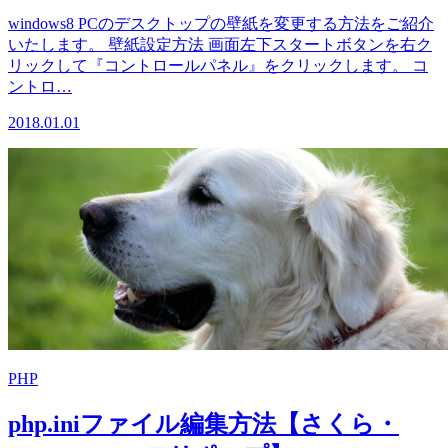
windows8 PCのデスクトップの壁紙を変更する方法をご紹介
いたします。 壁紙設定方法 画面左下スタートボタンを右ク
リックして『コントロールパネル』をクリックします。 コ
ントロ…
2018.01.01
PHP
php.iniファイル編集方法【さくら・