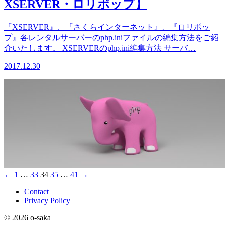
XSERVER・ロリポップ】
『XSERVER』、『さくらインターネット』、『ロリポッ
プ』各レンタルサーバーのphp.iniファイルの編集方法をご紹
介いたします。 XSERVERのphp.ini編集方法 サーバ…
2017.12.30
←
1
…
33
34
35
…
41
→
Contact
Privacy Policy
© 2026 o-saka