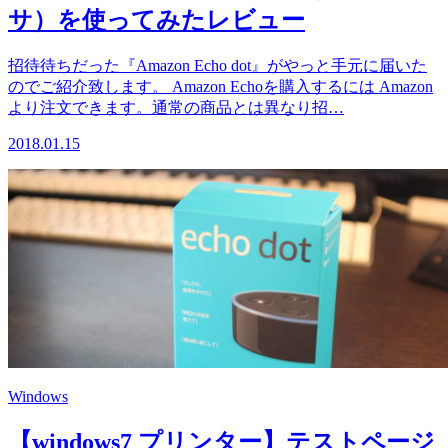
サ）を使ってみたレビュー
招待待ちだった『Amazon Echo dot』がやっと手元に届いた
のでご紹介致します。 Amazon Echoを購入するには Amazon
より注文できます。通常の商品とは異なり招…
2018.01.15
Windows
【windows7 プリンター】テストページ