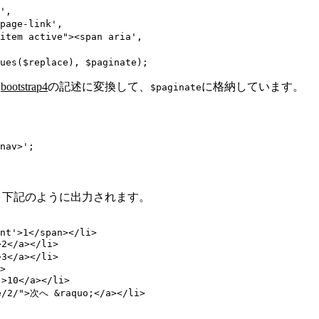
',
page-link',
item active"><span aria',
ues($replace), $paginate);
を
bootstrap4
の記述に変換して、
に格納しています。
$paginate
nav>';
出力だと、下記のように出力されます。
nt'>1</span></li>

2</a></li>

3</a></li>

>

>10</a></li>

e/2/">次へ &raquo;</a></li>
