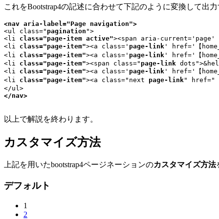
これをBootstrap4の記述に合わせて下記のように変換して出
<nav aria-label="Page navigation">
<ul class="
pagination
">

<li 
class="page-item active"
><span aria-current='page' 
<li 
class="page-item"
><a class='
page-link
' href='【home
<li 
class="page-item"
><a class='
page-link
' href='【home
<li 
class="page-item"
><span class="
page-link
 dots">&hel
<li 
class="page-item"
><a class='
page-link
' href='【home
<li 
class="page-item"
><a class="next 
page-link
" href="
</nav>

以上で解説を終わります。
カスタマイズ方法
上記を用いたbootstrap4ページネーションの
カスタマイズ方法
デフォルト
1
2