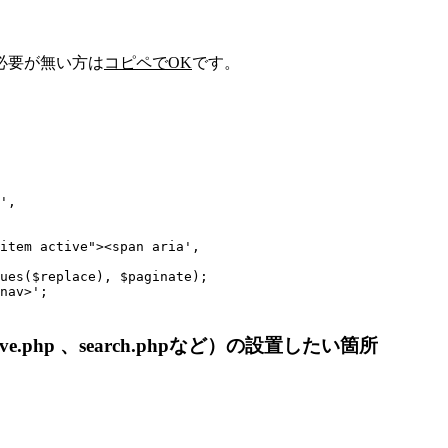
必要が無い方は
コピペでOK
です。
',

item active"><span aria',

ues($replace), $paginate);

nav>';

hive.php 、search.phpなど）の設置したい箇所