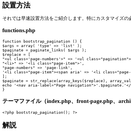
設置方法
それでは早速設置方法をご紹介します。特にカスタマイズの
functions.php
function bootstrap_pagination () {

$args = array( 'type' => 'list' );

$paginate = paginate_links( $args );

$replace = [

"<ul class='page-numbers'>" => '<ul class="pagination">
"<li>" => '<li class="page-item">',

"page-numbers" => 'page-link',

'<li class="page-item"><span aria' => '<li class="page-
];

$paginate = str_replace(array_keys($replace), array_val
echo '<nav aria-label="Page navigation">'.$paginate.'</
}
テーマファイル（index.php、front-page.php、arc
<?php bootstrap_pagination(); ?>
解説