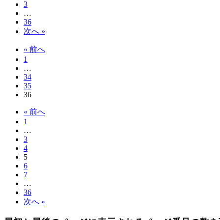
3
…
36
次へ »
« 前へ
1
…
34
35
36
« 前へ
1
…
3
4
5
6
7
…
36
次へ »