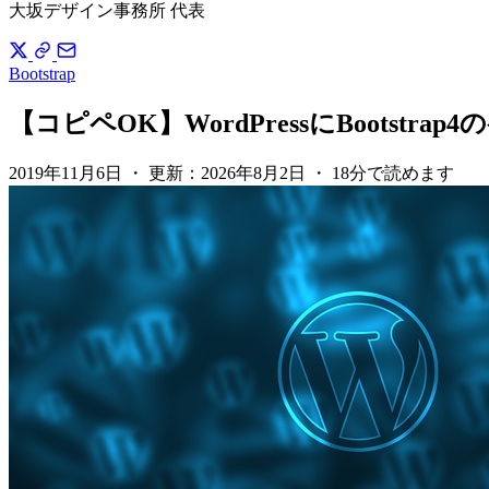
大坂デザイン事務所 代表
Bootstrap
【コピペOK】WordPressにBoot
2019年11月6日
・
更新：
2026年8月2日
・
18分で読めます