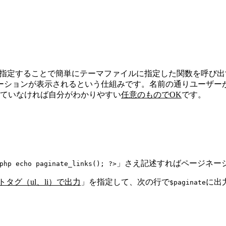
s.phpで指定することで簡単にテーマファイルに指定した関数を
ーションが表示されるという仕組みです。名前の通りユーザー
ていなければ自分がわかりやすい
任意のものでOK
です。
」さえ記述すればページネー
php echo paginate_links(); ?>
トタグ（ul、li）で出力
」を指定して、次の行で
に出
$paginate