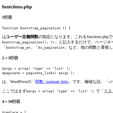
funtctions.php
1行目
function bootstrap_pagination () {
は
ユーザー定義関数
の指定になります。これをfunction
」と記入するだけで、ページネ
bootstrap_pagination(); ?>
「
」「
」など、他の関数と重複し
bootstrap_pn
bs_pagination
2～3行目
$args = array( 'type' => 'list' );
$paginate = paginate_links( $args );
は、WordPressの「
関数 / paginate links
」です。極端な話、「
<?
ここではまず
で「
リス
$args = array( 'type' => 'list' );
4～10行目
$replace = [