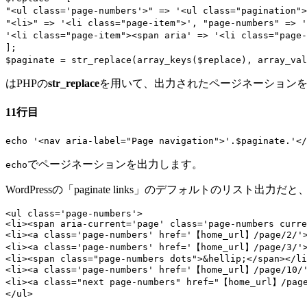
"<ul class='page-numbers'>" => '<ul class="pagination">
"<li>" => '<li class="page-item">', "page-numbers" => '
'<li class="page-item"><span aria' => '<li class="page-
];
$paginate = str_replace(array_keys($replace), array_val
はPHPの
str_replace
を用いて、出力されたページネーション
11行目
echo '<nav aria-label="Page navigation">'.$paginate.'</
でページネーションを出力します。
echo
WordPressの「paginate links」のデフォルトのリスト
<ul class='page-numbers'>

<li><span aria-current='page' class='page-numbers curre
<li><a class='page-numbers' href='【home_url】/page/2/'>
<li><a class='page-numbers' href='【home_url】/page/3/'>
<li><span class="page-numbers dots">&hellip;</span></li
<li><a class='page-numbers' href='【home_url】/page/10/'
<li><a class="next page-numbers" href="【home_url】/pag