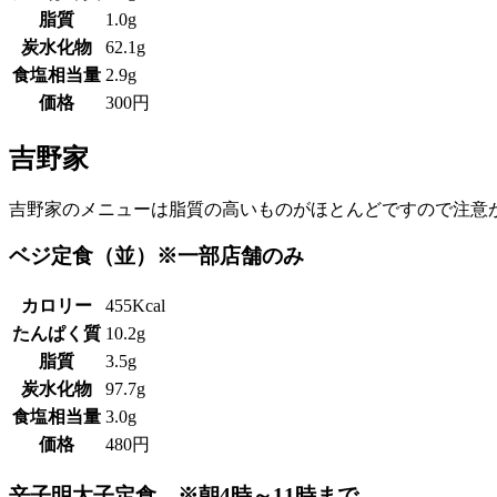
脂質
1.0g
炭水化物
62.1g
食塩相当量
2.9g
価格
300円
吉野家
吉野家のメニューは脂質の高いものがほとんどですので注意
ベジ定食（並）※一部店舗のみ
カロリー
455Kcal
たんぱく質
10.2g
脂質
3.5g
炭水化物
97.7g
食塩相当量
3.0g
価格
480円
辛子明太子定食 ※朝4時～11時まで