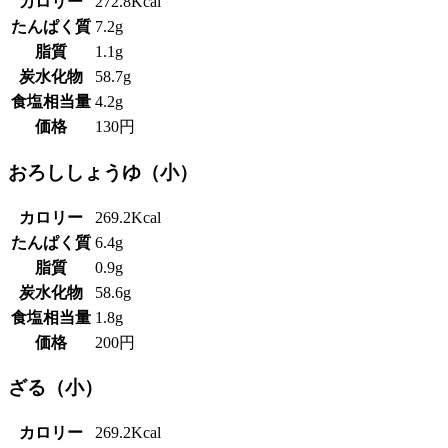
カロリー
272.8Kcal
たんぱく質
7.2g
脂質
1.1g
炭水化物
58.7g
食塩相当量
4.2g
価格
130円
おろししょうゆ（小）
カロリー
269.2Kcal
たんぱく質
6.4g
脂質
0.9g
炭水化物
58.6g
食塩相当量
1.8g
価格
200円
ざる（小）
カロリー
269.2Kcal