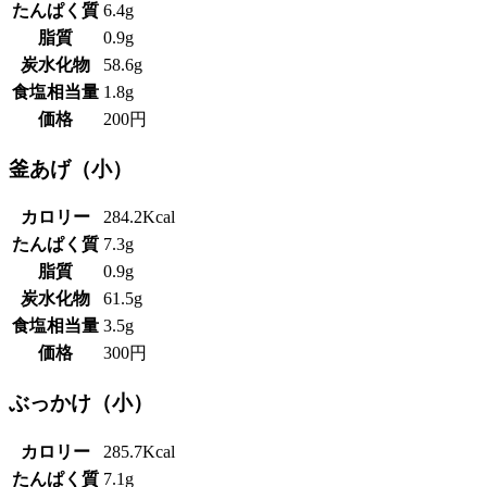
たんぱく質
6.4g
脂質
0.9g
炭水化物
58.6g
食塩相当量
1.8g
価格
200円
釜あげ（小）
カロリー
284.2Kcal
たんぱく質
7.3g
脂質
0.9g
炭水化物
61.5g
食塩相当量
3.5g
価格
300円
ぶっかけ（小）
カロリー
285.7Kcal
たんぱく質
7.1g