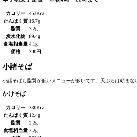
カロリー
453Kcal
たんぱく質
16.7g
脂質
3.2g
炭水化物
89.4g
食塩相当量
4.1g
価格
390円
小諸そば
小諸そばも脂質が低いメニューが多いです。天ぷらは頼まな
かけそば
カロリー
330Kcal
たんぱく質
12.4g
脂質
2.2g
食塩相当量
3.2g